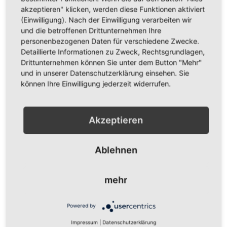
verkäufe dir zugeordnet werden.
akzeptieren" klicken, werden diese Funktionen aktiviert
(Einwilligung). Nach der Einwilligung verarbeiten wir
Was verdiene ich?
und die betroffenen Drittunternehmen Ihre
Die Provision beträgt 20% des Warenumsatzes
personenbezogenen Daten für verschiedene Zwecke.
Detaillierte Informationen zu Zweck, Rechtsgrundlagen,
Wie werde ich ausgezahlt?
Drittunternehmen können Sie unter dem Button "Mehr"
und in unserer Datenschutzerklärung einsehen. Sie
Eine Auszahlung erfolgt per Überweisung oder
können Ihre Einwilligung jederzeit widerrufen.
Paypalzahlung.
Akzeptieren
Kampagnen
Comission
Rabatt
Valid Time
Ablehnen
No results found!
Produkte vergleichen
mehr
Sie haben keine Artikel in Ihrer Vergleichsliste
Powered by
Mein Wunschzettel
Impressum
|
Datenschutzerklärung