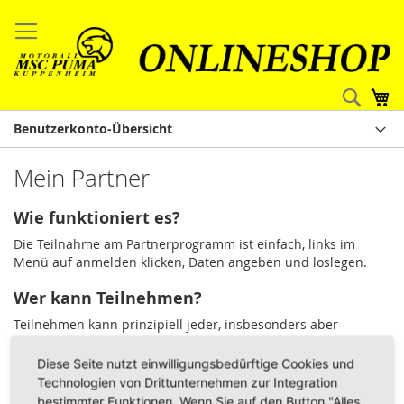
Direkt
zum
Inhalt
Such
Me
Benutzerkonto-Übersicht
Mein Partner
Wie funktioniert es?
Die Teilnahme am Partnerprogramm ist einfach, links im
Menü auf anmelden klicken, Daten angeben und loslegen.
Wer kann Teilnehmen?
Teilnehmen kann prinzipiell jeder, insbesonders aber
Webseitenbetreiber oder Influencer. Als Webseitenbetreiber
verlinkst du einfach unsere Produkte mit einem speziellen
Diese Seite nutzt einwilligungsbedürftige Cookies und
Link, als Influencer bietest du deinen Followern
Technologien von Drittunternehmen zur Integration
Gutscheincodes mit deren Hilfe
bestimmter Funktionen. Wenn Sie auf den Button "Alles