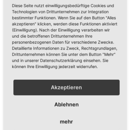
Diese Seite nutzt einwilligungsbedürftige Cookies und
Technologien von Drittunternehmen zur Integration
bestimmter Funktionen. Wenn Sie auf den Button "Alles
akzeptieren" klicken, werden diese Funktionen aktiviert
(Einwilligung). Nach der Einwilligung verarbeiten wir
und die betroffenen Drittunternehmen Ihre
personenbezogenen Daten für verschiedene Zwecke.
Kapuzen Sweat-Shirt "Logo +
Kapuzen Sweat-Shirt "Logo +
Detaillierte Informationen zu Zweck, Rechtsgrundlagen,
Schriftzug Ärmel", schwarz
Schriftzug Ärmel MSC",
Drittunternehmen können Sie unter dem Button "Mehr"
schwarz
39,95 €
und in unserer Datenschutzerklärung einsehen. Sie
39,95 €
können Ihre Einwilligung jederzeit widerrufen.
Inkl. 19% Steuern
,
exkl.
Versandkosten
Inkl. 19% Steuern
,
exkl.
Versandkosten
In den Warenkorb
Akzeptieren
In den Warenkorb
ZUR
ZUR
ZUR
ZUR
Ablehnen
WUNSCHLISTE
VERGLEICHSLISTE
WUNSCHLISTE
VERGLEICHSLISTE
HINZUFÜGEN
HINZUFÜGEN
HINZUFÜGEN
HINZUFÜGEN
mehr