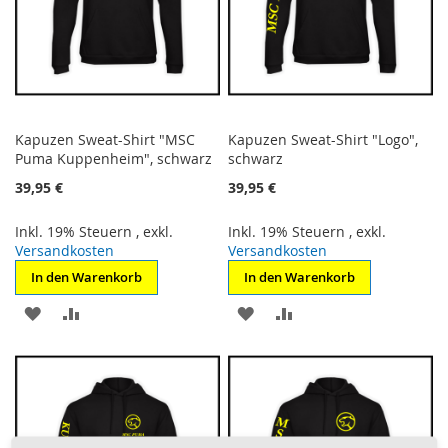
Kapuzen Sweat-Shirt "MSC
Kapuzen Sweat-Shirt "Logo",
Puma Kuppenheim", schwarz
schwarz
39,95 €
39,95 €
Inkl. 19% Steuern
,
exkl.
Inkl. 19% Steuern
,
exkl.
Versandkosten
Versandkosten
In den Warenkorb
In den Warenkorb
ZUR
ZUR
ZUR
ZUR
WUNSCHLISTE
VERGLEICHSLISTE
WUNSCHLISTE
VERGLEICHSLISTE
HINZUFÜGEN
HINZUFÜGEN
HINZUFÜGEN
HINZUFÜGEN