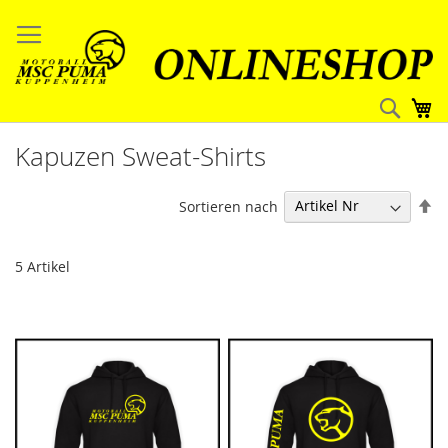
Direkt
zum
Inhalt
Such
Me
Kapuzen Sweat-Shirts
In
Sortieren nach
ab
Re
5
Artikel