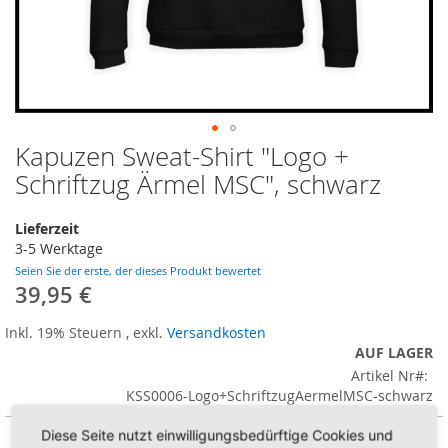
Kapuzen Sweat-Shirt "Logo +
Zum
Anfang
Schriftzug Ärmel MSC", schwarz
der
Bildergalerie
Lieferzeit
springen
3-5 Werktage
Seien Sie der erste, der dieses Produkt bewertet
39,95 €
Inkl. 19% Steuern
,
exkl.
Versandkosten
AUF LAGER
Artikel Nr
KSS0006-Logo+SchriftzugAermelMSC-schwarz
Diese Seite nutzt einwilligungsbedürftige Cookies und