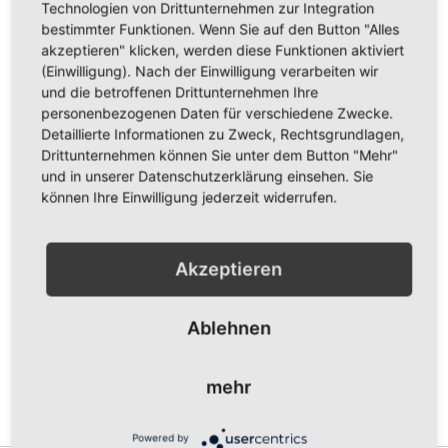
Größe
Technologien von Drittunternehmen zur Integration
bestimmter Funktionen. Wenn Sie auf den Button "Alles
akzeptieren" klicken, werden diese Funktionen aktiviert
(Einwilligung). Nach der Einwilligung verarbeiten wir
Menge
und die betroffenen Drittunternehmen Ihre
personenbezogenen Daten für verschiedene Zwecke.
Detaillierte Informationen zu Zweck, Rechtsgrundlagen,
Drittunternehmen können Sie unter dem Button "Mehr"
und in unserer Datenschutzerklärung einsehen. Sie
In den Warenkorb
können Ihre Einwilligung jederzeit widerrufen.
ZUR WUNSCHLISTE HINZUFÜGEN
Akzeptieren
ZUR VERGLEICHSLISTE HINZUFÜGEN
Vorderseite bedruckt mit dem Logo "Kopf" vom MSC Puma
Ablehnen
Kuppenheim in gelb auf schwarzem Shirt und dem Schriftzug
"MSC PUMA" auf dem rechten Ärmel.
mehr
Erhältlich in den Größen XXS, XS, S, M, L, XL, XXL und 3XL.
Gewünschte Größe bitte auswählen
Powered by