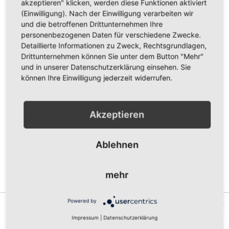
akzeptieren" klicken, werden diese Funktionen aktiviert
(Einwilligung). Nach der Einwilligung verarbeiten wir
Menge
und die betroffenen Drittunternehmen Ihre
personenbezogenen Daten für verschiedene Zwecke.
Detaillierte Informationen zu Zweck, Rechtsgrundlagen,
Drittunternehmen können Sie unter dem Button "Mehr"
und in unserer Datenschutzerklärung einsehen. Sie
In den Warenkorb
können Ihre Einwilligung jederzeit widerrufen.
ZUR WUNSCHLISTE HINZUFÜGEN
Akzeptieren
ZUR VERGLEICHSLISTE HINZUFÜGEN
Vorderseite bedruckt mit dem Logo "MSC Puma RETRO" auf
Ablehnen
schwarzem Shirt.
Erhältlich in den Größen XXS, XS, S, M, L, XL, XXL und 3XL.
mehr
Gewünschte Größe bitte auswählen
Powered by
Details
Impressum
|
Datenschutzerklärung
Qualitäts-Kapuzen Sweat-Shirt