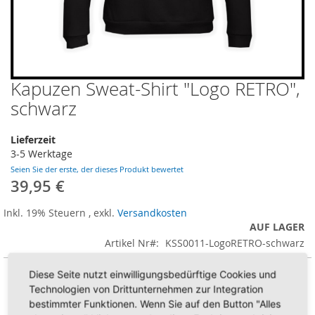
Kapuzen Sweat-Shirt "Logo RETRO",
Zum
Anfang
schwarz
der
Bildergalerie
Lieferzeit
springen
3-5 Werktage
Seien Sie der erste, der dieses Produkt bewertet
39,95 €
Inkl. 19% Steuern
,
exkl.
Versandkosten
AUF LAGER
Artikel Nr
KSS0011-LogoRETRO-schwarz
Diese Seite nutzt einwilligungsbedürftige Cookies und
Größe
Technologien von Drittunternehmen zur Integration
bestimmter Funktionen. Wenn Sie auf den Button "Alles