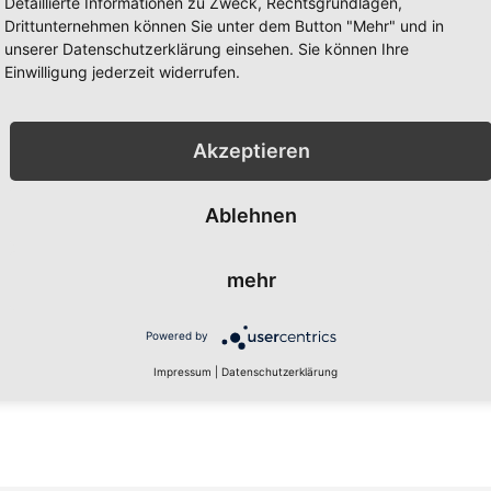
Detaillierte Informationen zu Zweck, Rechtsgrundlagen,
l-Adresse an.
Ein Konto zu erstellen hat vie
Drittunternehmen können Sie unter dem Button "Mehr" und in
Adresse speichern, Bestellun
unserer Datenschutzerklärung einsehen. Sie können Ihre
Einwilligung jederzeit widerrufen.
Ein Konto erstellen
Akzeptieren
Ablehnen
mehr
Powered by
Impressum
|
Datenschutzerklärung