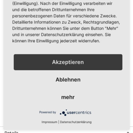
(Einwilligung). Nach der Einwilligung verarbeiten wir
und die betroffenen Drittunternehmen Ihre
personenbezogenen Daten für verschiedene Zwecke.
Menge
Detaillierte Informationen zu Zweck, Rechtsgrundlagen,
Drittunternehmen können Sie unter dem Button "Mehr"
und in unserer Datenschutzerklärung einsehen. Sie
können Ihre Einwilligung jederzeit widerrufen.
In den Warenkorb
Akzeptieren
ZUR WUNSCHLISTE HINZUFÜGEN
ZUR VERGLEICHSLISTE HINZUFÜGEN
Ablehnen
Vorderseite bedruckt mit dem Logo vom MSC Puma
Kuppenheim in gelb auf schwarzem Shirt und dem Schriftzug
mehr
"MSC Puma Kuppenheim" groß seitlich.
Erhältlich in den Größen XS, S, M, L, XL, XXL und 3XL.
Powered by
Gewünschte Größe bitte auswählen
Impressum
|
Datenschutzerklärung
Details