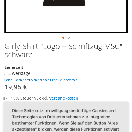
Girly-Shirt "Logo + Schriftzug MSC",
Zum
Anfang
schwarz
der
Bildergalerie
Lieferzeit
springen
3-5 Werktage
Seien Sie der erste, der dieses Produkt bewertet
19,95 €
Inkl. 19% Steuern
,
exkl.
Versandkosten
AUF LAGER
Artikel Nr
GS0004-Logo+SchriftzugMSC-schwarz
Diese Seite nutzt einwilligungsbedürftige Cookies und
Technologien von Drittunternehmen zur Integration
bestimmter Funktionen. Wenn Sie auf den Button "Alles
Größe
akzeptieren" klicken, werden diese Funktionen aktiviert