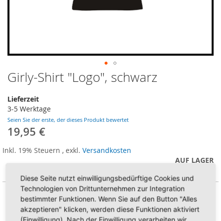
Girly-Shirt "Logo", schwarz
Zum
Anfang
der
Lieferzeit
Bildergalerie
3-5 Werktage
springen
Seien Sie der erste, der dieses Produkt bewertet
19,95 €
Inkl. 19% Steuern
,
exkl.
Versandkosten
AUF LAGER
Artikel Nr
GS0002-Logo-schwarz
Diese Seite nutzt einwilligungsbedürftige Cookies und
Technologien von Drittunternehmen zur Integration
bestimmter Funktionen. Wenn Sie auf den Button "Alles
Größe
akzeptieren" klicken, werden diese Funktionen aktiviert
(Einwilligung). Nach der Einwilligung verarbeiten wir