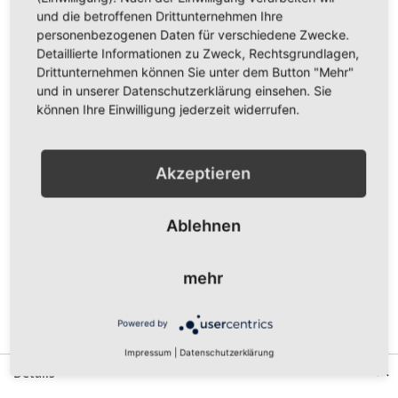
und die betroffenen Drittunternehmen Ihre
personenbezogenen Daten für verschiedene Zwecke.
Menge
Detaillierte Informationen zu Zweck, Rechtsgrundlagen,
Drittunternehmen können Sie unter dem Button "Mehr"
und in unserer Datenschutzerklärung einsehen. Sie
können Ihre Einwilligung jederzeit widerrufen.
In den Warenkorb
Akzeptieren
ZUR WUNSCHLISTE HINZUFÜGEN
ZUR VERGLEICHSLISTE HINZUFÜGEN
Ablehnen
Vorderseite bedruckt mit dem Logo vom MSC Puma
Kuppenheim in gelb auf schwarzem Shirt und dem Schriftzug
mehr
"MSC Puma" auf dem Ärmel.
Erhältlich in den Größen XS, S, M, L, XL, XXL und 3XL.
Powered by
Gewünschte Größe bitte auswählen
Impressum
|
Datenschutzerklärung
Details