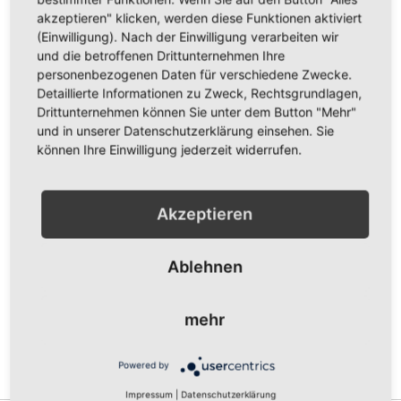
akzeptieren" klicken, werden diese Funktionen aktiviert
(Einwilligung). Nach der Einwilligung verarbeiten wir
und die betroffenen Drittunternehmen Ihre
Menge
personenbezogenen Daten für verschiedene Zwecke.
Detaillierte Informationen zu Zweck, Rechtsgrundlagen,
Drittunternehmen können Sie unter dem Button "Mehr"
und in unserer Datenschutzerklärung einsehen. Sie
In den Warenkorb
können Ihre Einwilligung jederzeit widerrufen.
Akzeptieren
ZUR WUNSCHLISTE HINZUFÜGEN
ZUR VERGLEICHSLISTE HINZUFÜGEN
Ablehnen
Vorderseite bedruckt mit dem Logo vom MSC Puma
Kuppenheim in gelb auf schwarzem Shirt und dem Schriftzug
"MSC Puma" groß darunter.
mehr
Erhältlich in den Größen 3/4 (98/104), 5/6 (110/116), 7/8
(122/128), 9/11 (134/146) und 12/14 (152/164).
Powered by
Gewünschte Größe bitte auswählen
Impressum
|
Datenschutzerklärung