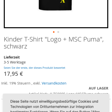
Kinder T-Shirt "Logo + MSC Puma",
Zum
Anfang
schwarz
der
Bildergalerie
Lieferzeit
springen
3-5 Werktage
Seien Sie der erste, der dieses Produkt bewertet
17,95 €
Inkl. 19% Steuern
,
exkl.
Versandkosten
AUF LAGER
Artikel Nr
K-TS0005-Logo+MSCPuma-schwarz
Diese Seite nutzt einwilligungsbedürftige Cookies und
Technologien von Drittunternehmen zur Integration
Größe
bestimmter Funktionen. Wenn Sie auf den Button "Alles