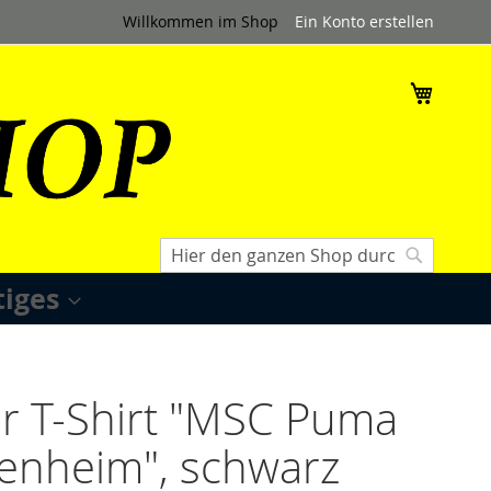
Willkommen im Shop
Ein Konto erstellen
Mein W
Suche
Suche
tiges
r T-Shirt "MSC Puma
enheim", schwarz