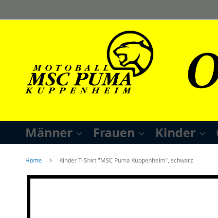
Direkt
zum
Inhalt
Männer
Frauen
Kinder
Home
Kinder T-Shirt "MSC Puma Kuppenheim", schwarz
Zum
Ende
der
Bildergalerie