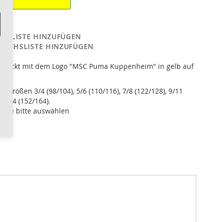
CHLISTE HINZUFÜGEN
LEICHSLISTE HINZUFÜGEN
edruckt mit dem Logo "MSC Puma Kuppenheim" in gelb auf
rt.
en Größen 3/4 (98/104), 5/6 (110/116), 7/8 (122/128), 9/11
12/14 (152/164).
öße bitte auswählen