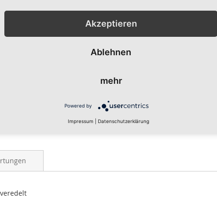
Akzeptieren
ZUR WUNS
ZUR VERG
Ablehnen
Vorderseite b
schwarzem Shi
mehr
Erhältlich in d
(134/146) und 
Powered by
Gewünschte Gr
Impressum
|
Datenschutzerklärung
rtungen
veredelt