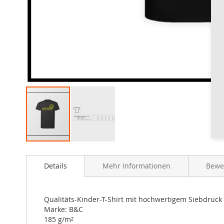
Zum
Anfang
Details
Mehr Informationen
Bewe
der
Bildergalerie
springen
Qualitäts-Kinder-T-Shirt mit hochwertigem Siebdruck 
Marke: B&C
185 g/m²